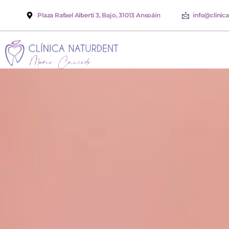
Plaza Rafael Alberti 3, Bajo, 31013 Ansoáin
info@clinic