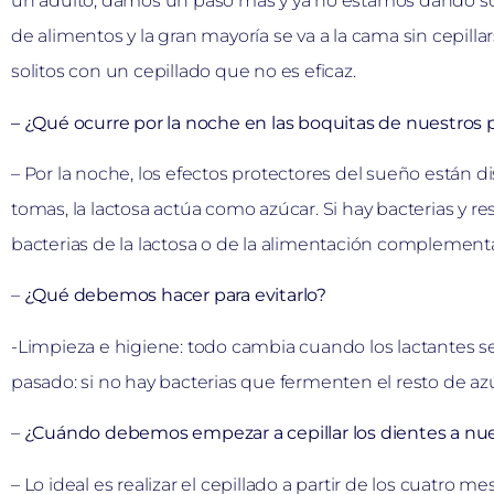
un adulto, damos un paso más y ya no estamos dando sólo 
de alimentos y la gran mayoría se va a la cama sin cepilla
solitos con un cepillado que no es eficaz.
– ¿Qué ocurre por la noche en las boquitas de nuestro
– Por la noche, los efectos protectores del sueño están d
tomas, la lactosa actúa como azúcar. Si hay bacterias y 
bacterias de la lactosa o de la alimentación complementa
–
¿Qué debemos hacer para evitarlo?
-Limpieza e higiene: todo cambia cuando los lactantes se 
pasado: si no hay bacterias que fermenten el resto de azú
–
¿Cuándo debemos empezar a cepillar los dientes a nue
– Lo ideal es realizar el cepillado a partir de los cuatro m