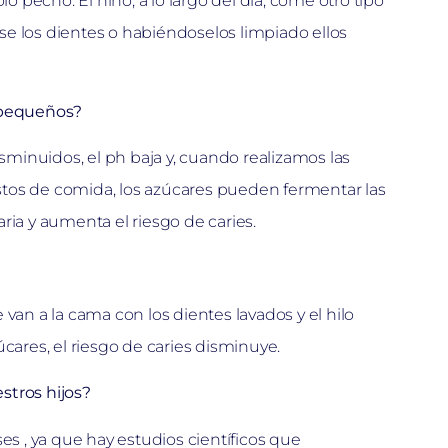
pecho. El niño, a lo largo del día, come otro tipo
rse los dientes o habiéndoselos limpiado ellos
s pequeños?
isminuidos, el ph baja y, cuando realizamos las
restos de comida, los azúcares pueden fermentar las
ria y aumenta el riesgo de caries.
van a la cama con los dientes lavados y el hilo
cares, el riesgo de caries disminuye.
stros hijos?
eses , ya que hay estudios científicos que