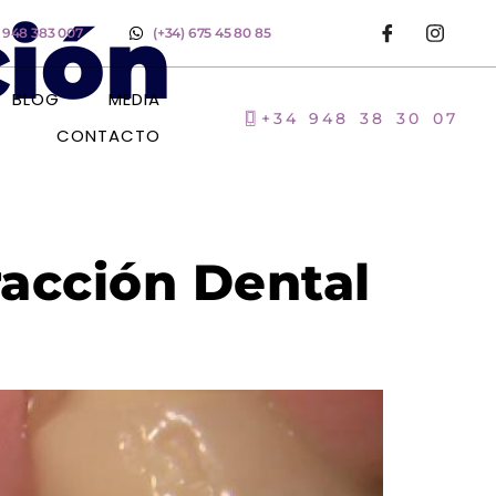
ción
) 948 383 007
(+34) 675 45 80 85
BLOG
MEDIA
+34 948 38 30 07
CONTACTO
acción Dental