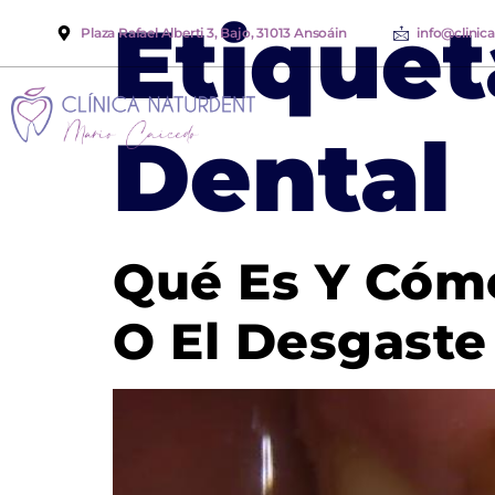
Etiquet
Plaza Rafael Alberti 3, Bajo, 31013 Ansoáin
info@clinic
Dental
Qué Es Y Cómo
O El Desgaste