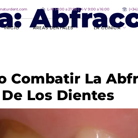
a:
Abfrac
anaturdent.com
L-M 14:00 a 21:00 | X-V 9:00 a 16:00
(+34
INICIO
ÁREAS DENTALES
LA CLÍNICA
 Combatir La Abfr
 De Los Dientes