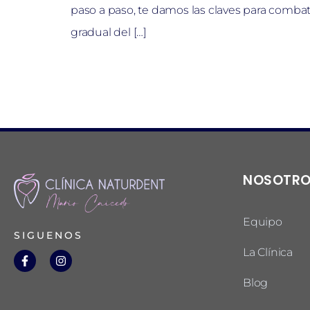
paso a paso, te damos las claves para combati
gradual del […]
NOSOTR
Equipo
SIGUENOS
La Clínica
Blog