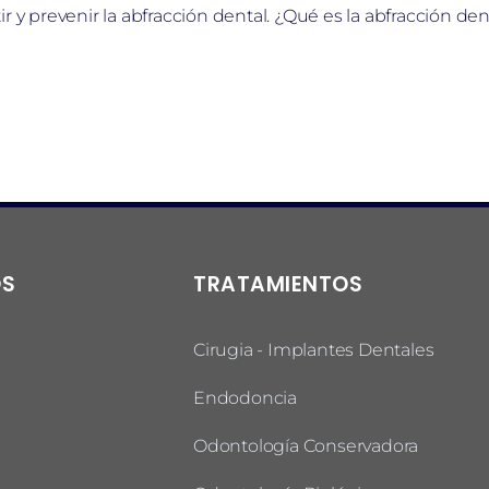
r y prevenir la abfracción dental. ¿Qué es la abfracción den
OS
TRATAMIENTOS
Cirugia - Implantes Dentales
Endodoncia
Odontología Conservadora