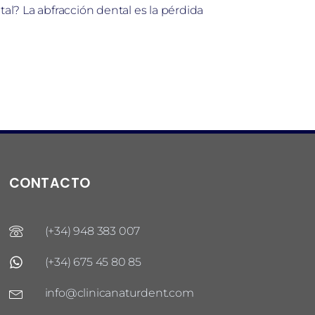
tal? La abfracción dental es la pérdida
CONTACTO
(+34) 948 383 007
(+34) 675 45 80 85
info@clinicanaturdent.com