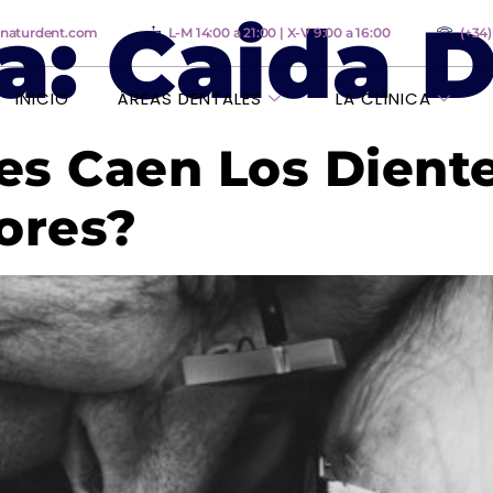
a:
Caida D
anaturdent.com
L-M 14:00 a 21:00 | X-V 9:00 a 16:00
(+34
INICIO
ÁREAS DENTALES
LA CLÍNICA
es Caen Los Diente
ores?