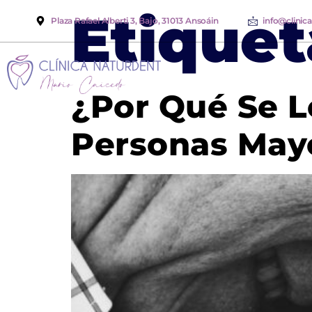
Etiquet
Plaza Rafael Alberti 3, Bajo, 31013 Ansoáin
info@clinic
¿Por Qué Se L
Personas May