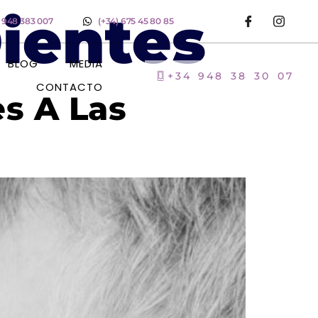
ientes
) 948 383 007
(+34) 675 45 80 85
BLOG
MEDIA
+34 948 38 30 07
CONTACTO
s A Las