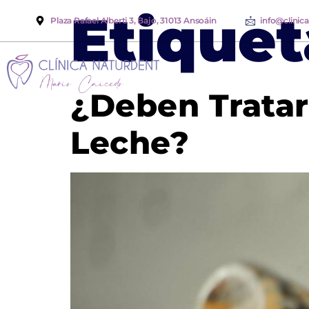
Etiquet
Plaza Rafael Alberti 3, Bajo, 31013 Ansoáin
info@clinic
¿Deben Tratar
Leche?