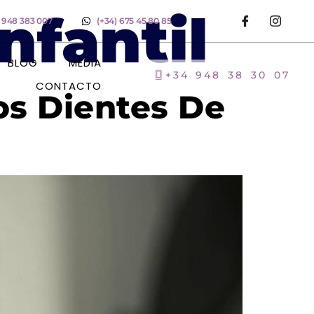
nfantil
) 948 383 007
(+34) 675 45 80 85
BLOG
MEDIA
+34 948 38 30 07
CONTACTO
os Dientes De