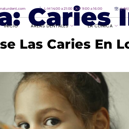
a:
Caries I
anaturdent.com
L-M 14:00 a 21:00 | X-V 9:00 a 16:00
(+34
INICIO
ÁREAS DENTALES
LA CLÍNICA
se Las Caries En L