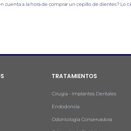
n cuenta a la hora de comprar un cepillo de dientes? Lo ci
OS
TRATAMIENTOS
Cirugia - Implantes Dentales
Endodoncia
Odontología Conservadora