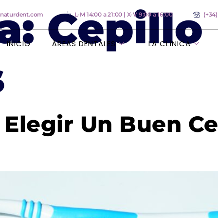
a:
Cepillo
anaturdent.com
L-M 14:00 a 21:00 | X-V 9:00 a 16:00
(+34
INICIO
ÁREAS DENTALES
LA CLÍNICA
s
 Elegir Un Buen Ce