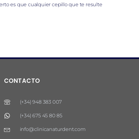
erto es que cualquier cepillo que te resulte
CONTACTO
(+34) 948 383 007
(+34) 675 45 80 85
info@clinicanaturdent.com