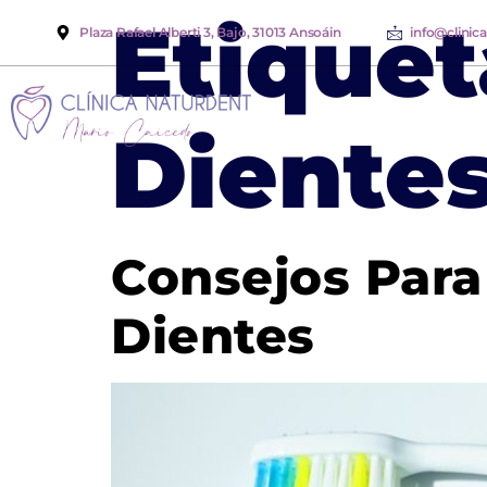
Etiquet
Plaza Rafael Alberti 3, Bajo, 31013 Ansoáin
info@clinic
Diente
Consejos Para
Dientes