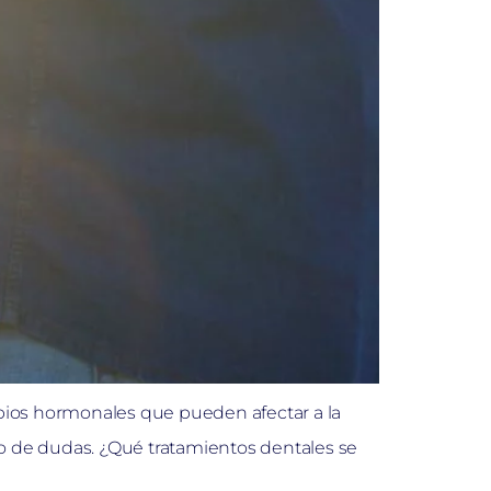
mbios hormonales que pueden afectar a la
no de dudas. ¿Qué tratamientos dentales se