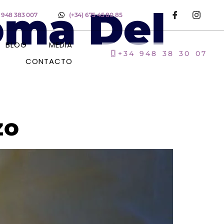
oma Del
) 948 383 007
(+34) 675 45 80 85
BLOG
MEDIA
+34 948 38 30 07
CONTACTO
zo