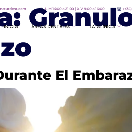
a:
Granul
anaturdent.com
L-M 14:00 a 21:00 | X-V 9:00 a 16:00
(+34
INICIO
ÁREAS DENTALES
LA CLÍNICA
zo
Durante El Embara