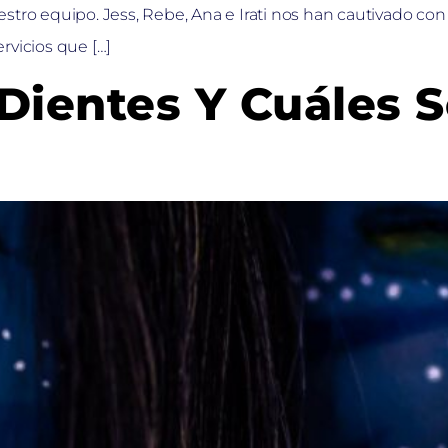
stro equipo. Jess, Rebe, Ana e Irati nos han cautivado con
rvicios que […]
Dientes Y Cuáles 