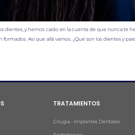
e los dientes, y hemos caído en la cuenta de que nunca te
 formados. Así que allá vamos. ¿Qué son los dientes y para q
OS
TRATAMIENTOS
Cirugia - Implantes Dentales
Endodoncia