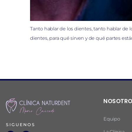
Tanto hablar de los dientes, tanto hablar d
dientes, para qué sirven y de qué partes están
NOSOTR
Equipo
SIGUENOS
La Clínica