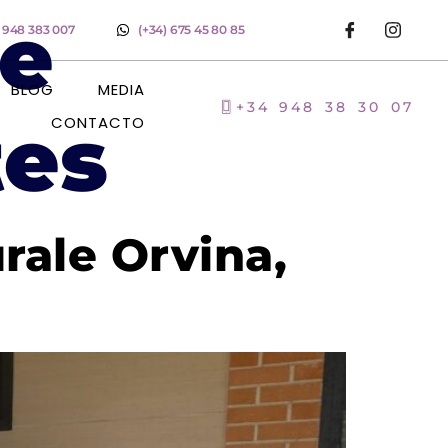
e
) 948 383 007
(+34) 675 45 80 85
BLOG
MEDIA
+34 948 38 30 07
tes
CONTACTO
rale Orvina,