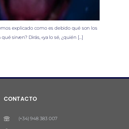
 hemos explicado como es debido qué son los
ué sirven? Dirás, «ya lo sé, ¿quién […]
CONTACTO
(+34) 948 383 007