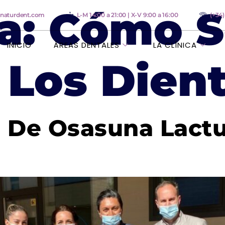
a:
Cómo S
anaturdent.com
L-M 14:00 a 21:00 | X-V 9:00 a 16:00
(+34
INICIO
ÁREAS DENTALES
LA CLÍNICA
 Los Dien
 De Osasuna Lactu