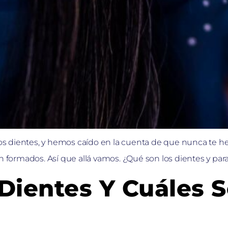
e los dientes, y hemos caído en la cuenta de que nunca te
 formados. Así que allá vamos. ¿Qué son los dientes y para q
Dientes Y Cuáles 